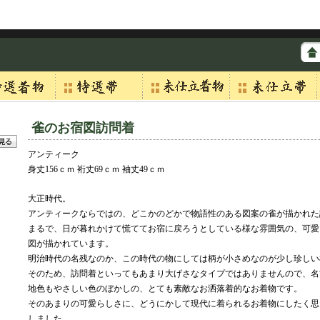
雀のお宿図訪問着
アンティーク
身丈156ｃｍ 裄丈69ｃｍ 袖丈49ｃｍ
大正時代。
アンティークならではの、どこかのどかで物語性のある図案の雀が描かれた
まるで、日が暮れかけて慌ててお宿に戻ろうとしている様な雰囲気の、可愛
図が描かれています。
明治時代の名残なのか、この時代の物にしては柄が小さめなのが少し珍しい
そのため、訪問着といってもあまり大げさなタイプではありませんので、名
地色もやさしい色のぼかしの、とても素敵なお洒落着的なお着物です。
そのあまりの可愛らしさに、どうにかして現代に着られるお着物にしたく思
しました。