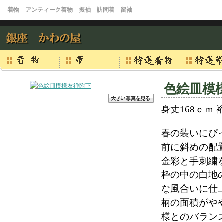
着物 アンティーク着物 振袖 訪問着 留袖
色絵皿模
身丈168ｃｍ 
春の装いにぴ
前に斜めの配
金彩と手刺繍
枠の中の白地
な風合いに仕
柄の面積がや
様とのバラン