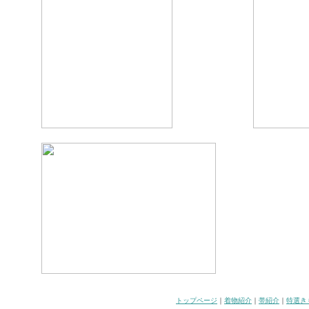
トップページ
｜
着物紹介
｜
帯紹介
｜
特選き