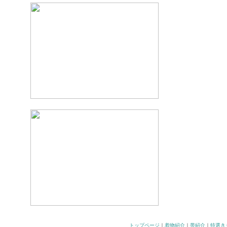
トップページ
｜
着物紹介
｜
帯紹介
｜
特選き