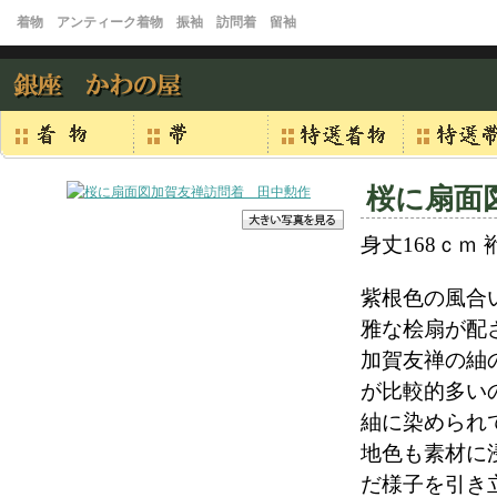
着物 アンティーク着物 振袖 訪問着 留袖
桜に扇面
身丈168ｃｍ 
紫根色の風合
雅な桧扇が配
加賀友禅の紬
が比較的多い
紬に染められ
地色も素材に
だ様子を引き