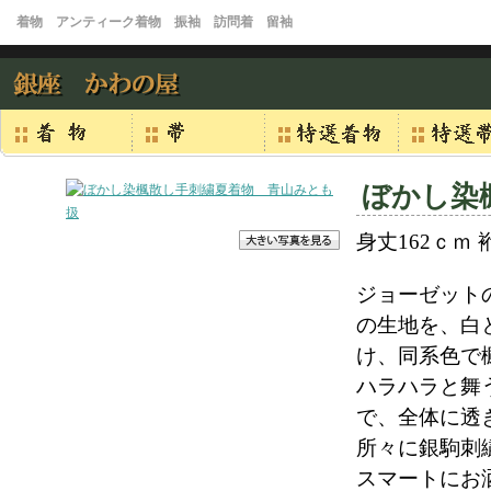
着物 アンティーク着物 振袖 訪問着 留袖
ぼかし染
身丈162ｃｍ 
ジョーゼット
の生地を、白
け、同系色で
ハラハラと舞
で、全体に透
所々に銀駒刺
スマートにお