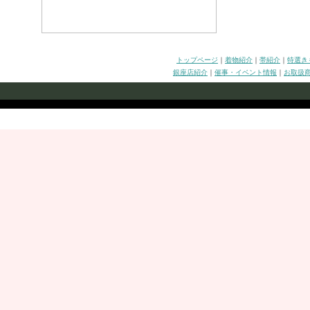
トップページ
｜
着物紹介
｜
帯紹介
｜
特選き
銀座店紹介
｜
催事・イベント情報
｜
お取扱