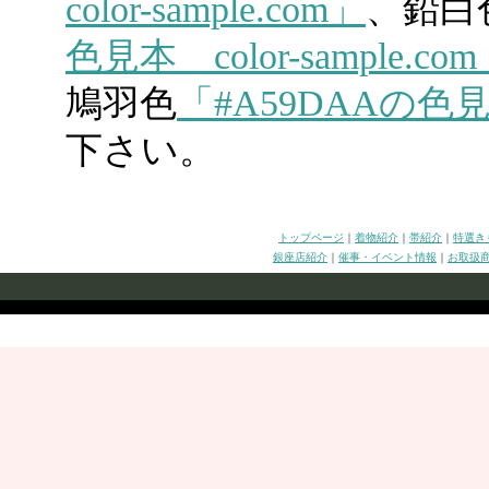
color-sample.com」
、鉛白
色見本 color-sample.co
鳩羽色
「#A59DAAの色見本 
下さい。
トップページ
｜
着物紹介
｜
帯紹介
｜
特選き
銀座店紹介
｜
催事・イベント情報
｜
お取扱