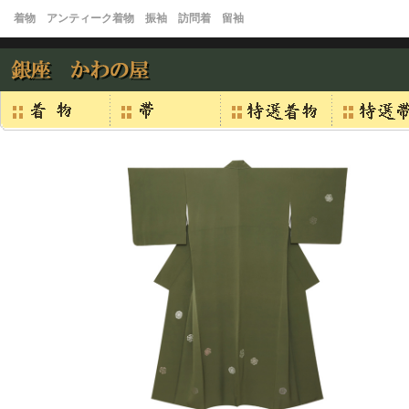
着物 アンティーク着物 振袖 訪問着 留袖