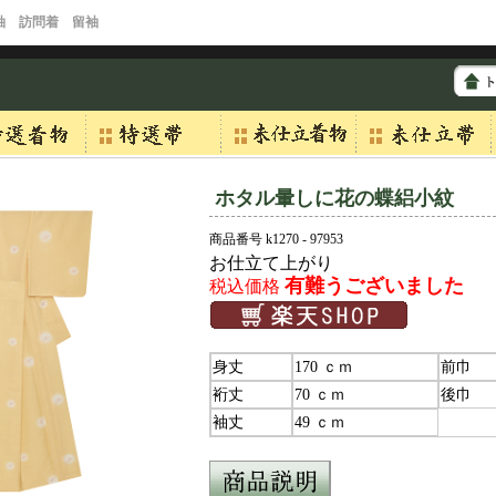
袖 訪問着 留袖
ホタル暈しに花の蝶絽小紋
商品番号 k1270 - 97953
お仕立て上がり
有難うございました
税込価格
身丈
170 ｃｍ
前巾
裄丈
70 ｃｍ
後巾
袖丈
49 ｃｍ