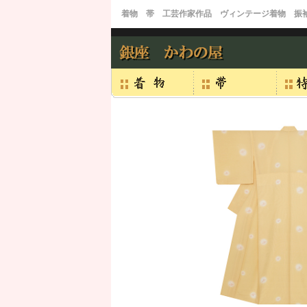
着物 帯 工芸作家作品 ヴィンテージ着物 振