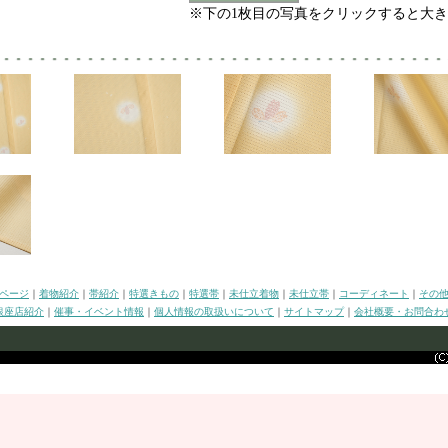
※下の1枚目の写真をクリックすると大
ページ
｜
着物紹介
｜
帯紹介
｜
特選きもの
｜
特選帯
｜
未仕立着物
｜
未仕立帯
｜
コーディネート
｜
その
銀座店紹介
｜
催事・イベント情報
｜
個人情報の取扱いについて
｜
サイトマップ
｜
会社概要・お問合わ