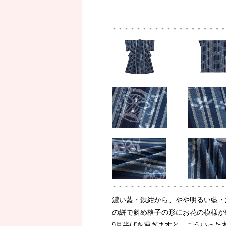
濃い藍・鉄紺から、やや明るい藍・
の絣で斜め格子の形にお花の模様が
9月半ばを過ぎますと、こういった