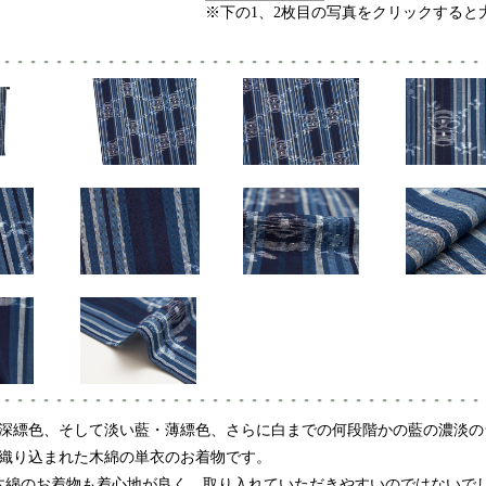
※下の1、2枚目の写真をクリックすると
深縹色、そして淡い藍・薄縹色、さらに白までの何段階かの藍の濃淡の
織り込まれた木綿の単衣のお着物です。
木綿のお着物も着心地が良く、取り入れていただきやすいのではないで