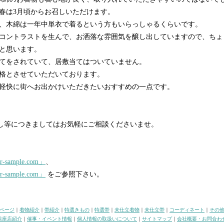
、春は3月頃からお召しいただけます。
、木綿は一年中単衣で着るという方もいらっしゃるくらいです。
コントラストを生んで、お洒落な雰囲気を醸し出していますので、ちょ
と思います。
てをされていて、居敷当てはついていません。
格とさせていただいております。
軽快に街へお出かけいただきたいおすすめの一点です。
直し等につきましてはお気軽にご相談くださいませ。
、
r-sample.com」
、
r-sample.com」
をご参照下さい。
ページ
｜
着物紹介
｜
帯紹介
｜
特選きもの
｜
特選帯
｜
未仕立着物
｜
未仕立帯
｜
コーディネート
｜
その
銀座店紹介
｜
催事・イベント情報
｜
個人情報の取扱いについて
｜
サイトマップ
｜
会社概要・お問合わ