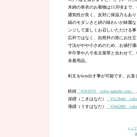
木綿の単衣のお着物は11月頃まで
通気性が良く、反対に保温力もあり
縞のモダンさと絣の味わいが綺麗な
ンジして楽しくお召しいただける事
広衿ではなく、自然衿の形にお仕立
寸法がやや小さめのため、お値打価
半巾帯や八寸名古屋帯と合わせて、
未着用品。
裄丈を6cm出す事が可能です。お
鉄紺
「#101033 color-sample.com」
深縹（こきはなだ）
「#1c2b4d colo
薄縹（うすはなだ）
「#3e6280 colo
トップ