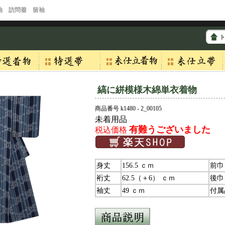
袖 訪問着 留袖
縞に絣模様木綿単衣着物
商品番号 k1480 - 2_00105
未着用品
有難うございました
税込価格
身丈
156.5 ｃｍ
前巾
裄丈
62.5（＋6） ｃｍ
後巾
袖丈
49 ｃｍ
付属