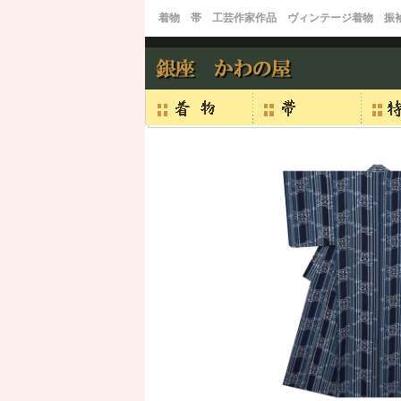
着物 帯 工芸作家作品 ヴィンテージ着物 振